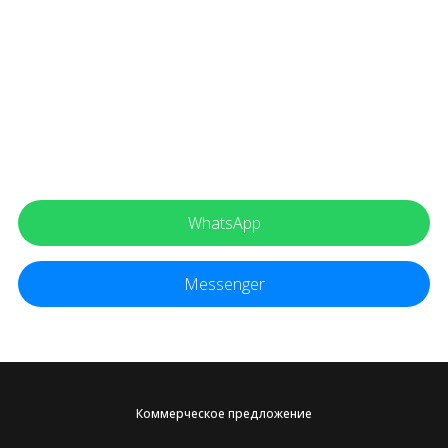
Свяжитесь со мной через контакты, указанные ниже.
Расскажите о том, был ли вам полезен мой
видеоматериал.
Я с удовольствием отвечу на ваши вопросы.
WhatsApp
Messenger
Коммерческое предложение